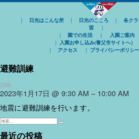
｜
日光はこんな所
｜
日光のこころ
｜
各クラ
習
｜
｜
園での生活
｜
入園ご案内
｜
入園お申し込み(養父市サイトへ）
｜
アクセス
｜
プライバシーポリシ
避難訓練
日時:
2023年1月17日 @ 9:30 AM – 10:00 AM
地震に避難訓練を行います。
検
検
索:
索
最近の投稿