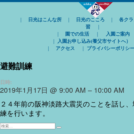
｜
日光はこんな所
｜
日光のこころ
｜
各クラ
習
｜
｜
園での生活
｜
入園ご案内
｜
入園お申し込み(養父市サイトへ）
｜
アクセス
｜
プライバシーポリシ
避難訓練
日時:
2019年1月17日 @ 9:00 AM – 10:00 AM
２４年前の阪神淡路大震災のことを話し、
練を行います。
検
検
索: