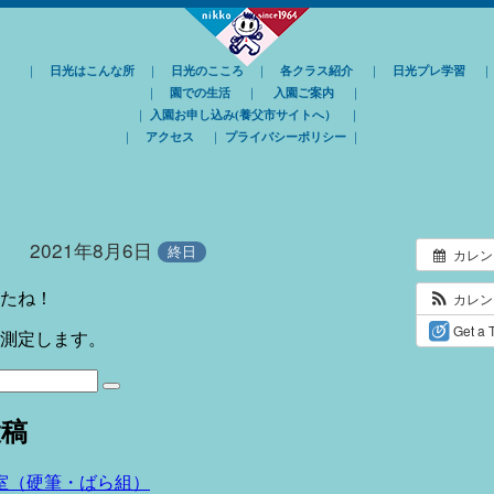
｜
日光はこんな所
｜
日光のこころ
｜
各クラス紹介
｜
日光プレ学習
｜
園での生活
｜
入園ご案内
｜
｜
入園お申し込み(養父市サイトへ）
｜
｜
アクセス
｜
プライバシーポリシー
｜
2021年8月6日
終日
カレン
カレ
たね！
Get a 
測定します。
検
索
投稿
室（硬筆・ばら組）