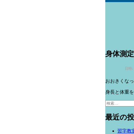
身体測定
日時:
おおきくなっ
身長と体重を
検
索:
最近の
習字教