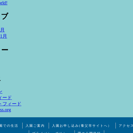
rld!
イブ
4月
11月
リー
報
ン
ィード
トフィード
ss.org
園での生活
入園ご案内
入園お申し込み(養父市サイトへ）
アクセ