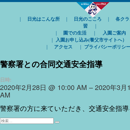
｜
日光はこんな所
｜
日光のこころ
｜
各クラ
習
｜
｜
園での生活
｜
入園ご案内
｜
入園お申し込み(養父市サイトへ）
｜
アクセス
｜
プライバシーポリシ
警察署との合同交通安全指導
日時:
2020年2月28日 @ 10:00 AM – 2020年3月1
AM
警察署の方に来ていただき、交通安全指導
検
検
索:
索