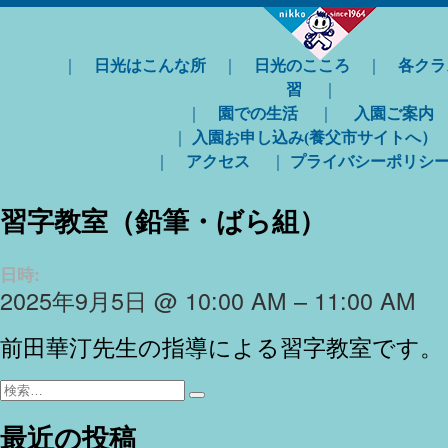
｜
日光はこんな所
｜
日光のこころ
｜
各クラ
習
｜
｜
園での生活
｜
入園ご案内
｜
入園お申し込み(養父市サイトへ）
｜
アクセス
｜
プライバシーポリシ
習字教室（鉛筆・ばら組）
日時:
2025年9月5日 @ 10:00 AM – 11:00 AM
前田華汀先生の指導による習字教室です。
検
検
索:
索
最近の投稿