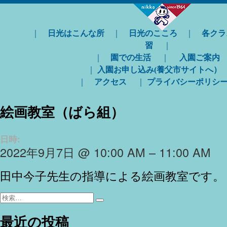
｜
日光はこんな所
｜
日光のこころ
｜
各クラ
習
｜
｜
園での生活
｜
入園ご案内
｜
入園お申し込み(養父市サイトへ）
｜
アクセス
｜
プライバシーポリシ
絵画教室（ばら組）
日時:
2022年9月7日 @ 10:00 AM – 11:00 AM
田中今子先生の指導による絵画教室です。
検
検
索:
索
最近の投稿