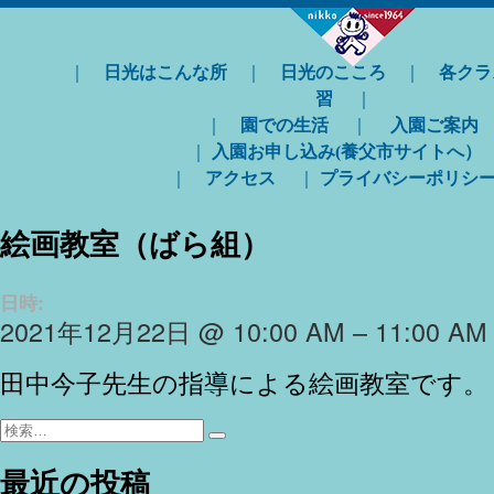
｜
日光はこんな所
｜
日光のこころ
｜
各クラ
習
｜
｜
園での生活
｜
入園ご案内
｜
入園お申し込み(養父市サイトへ）
｜
アクセス
｜
プライバシーポリシ
絵画教室（ばら組）
日時:
2021年12月22日 @ 10:00 AM – 11:00 AM
田中今子先生の指導による絵画教室です。
検
検
索:
索
最近の投稿