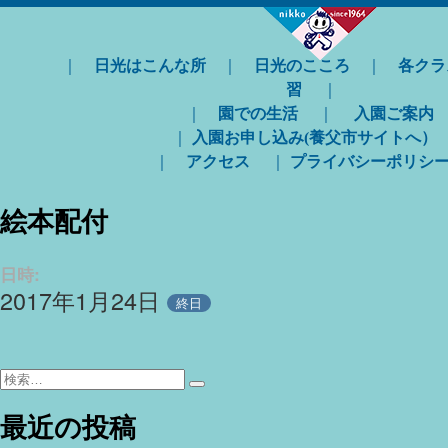
｜
日光はこんな所
｜
日光のこころ
｜
各クラ
習
｜
｜
園での生活
｜
入園ご案内
｜
入園お申し込み(養父市サイトへ）
｜
アクセス
｜
プライバシーポリシ
絵本配付
日時:
2017年1月24日
終日
検
検
索:
索
最近の投稿