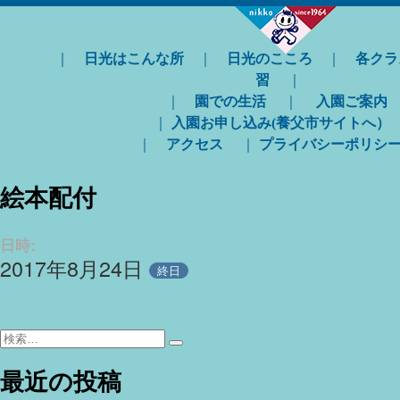
｜
日光はこんな所
｜
日光のこころ
｜
各クラ
習
｜
｜
園での生活
｜
入園ご案内
｜
入園お申し込み(養父市サイトへ）
｜
アクセス
｜
プライバシーポリシ
絵本配付
日時:
2017年8月24日
終日
検
検
索:
索
最近の投稿