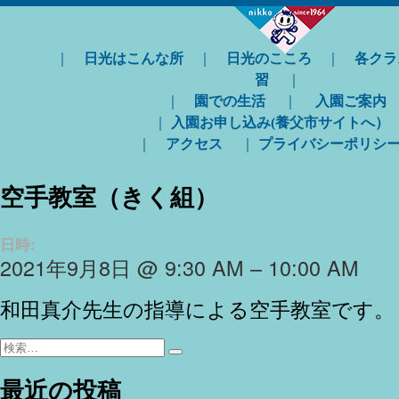
｜
日光はこんな所
｜
日光のこころ
｜
各クラ
習
｜
｜
園での生活
｜
入園ご案内
｜
入園お申し込み(養父市サイトへ）
｜
アクセス
｜
プライバシーポリシ
空手教室（きく組）
日時:
2021年9月8日 @ 9:30 AM – 10:00 AM
和田真介先生の指導による空手教室です。
検
検
索:
索
最近の投稿