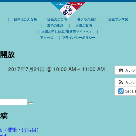
｜
日光はこんな所
｜
日光のこころ
｜
各クラス紹介
｜
日光プレ学習
｜
園での生活
｜
入園ご案内
｜
｜
入園お申し込み(養父市サイトへ）
｜
｜
アクセス
｜
プライバシーポリシー
｜
開放
2017年7月21日 @ 10:00 AM – 11:00 AM
カレン
カレ
Get a 
検
索
投稿
室（硬筆・ばら組）
rld!