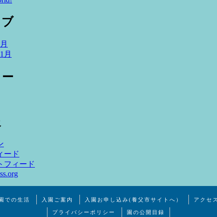
イブ
4月
11月
リー
報
ン
ィード
トフィード
ss.org
園での生活
入園ご案内
入園お申し込み(養父市サイトへ）
アクセ
プライバシーポリシー
園の公開目録