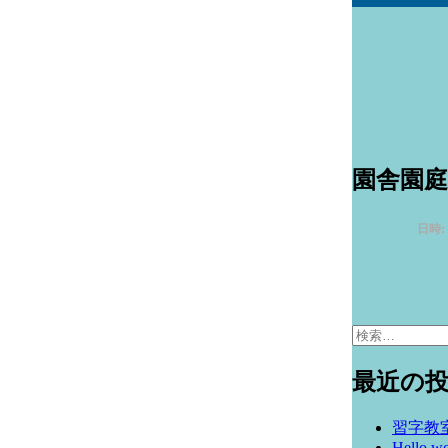
園舎園庭
日時:
検
索:
最近の
習字教
Hello wo