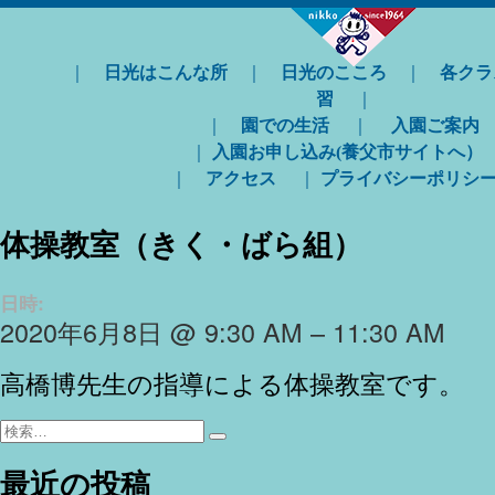
｜
日光はこんな所
｜
日光のこころ
｜
各クラ
習
｜
｜
園での生活
｜
入園ご案内
｜
入園お申し込み(養父市サイトへ）
｜
アクセス
｜
プライバシーポリシ
体操教室（きく・ばら組）
日時:
2020年6月8日 @ 9:30 AM – 11:30 AM
高橋博先生の指導による体操教室です。
検
検
索:
索
最近の投稿