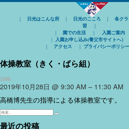
｜
日光はこんな所
｜
日光のこころ
｜
各クラ
習
｜
｜
園での生活
｜
入園ご案内
｜
入園お申し込み(養父市サイトへ）
｜
アクセス
｜
プライバシーポリシ
体操教室（きく・ばら組）
日時:
2019年10月28日 @ 9:30 AM – 11:30 AM
高橋博先生の指導による体操教室です。
検
検
索:
索
最近の投稿