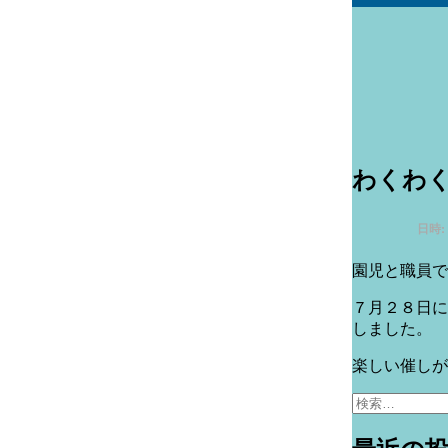
わくわ
日時:
園児と職員で
７月２８日に
しました。
楽しい催しが
検
索: