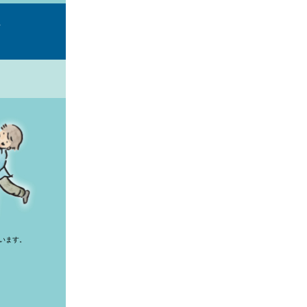
ス
います。