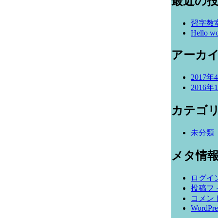
最近の
習字教
Hello wo
アーカ
2017年
2016年
カテゴ
未分類
メタ情
ログイ
投稿フ
コメン
WordPre