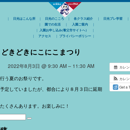
｜
日光はこんな所
｜
日光のこころ
｜
各クラス紹介
｜
日光プレ学習
｜
園での生活
｜
入園ご案内
｜
｜
入園お申し込み(養父市サイトへ）
｜
｜
アクセス
｜
プライバシーポリシー
｜
くどきどきにこにこまつり
2022年8月3日 @ 9:30 AM – 11:30 AM
カレン
カレ
行う夏のお祭りです。
Get a 
予定していましたが、都合により８月３日に延期
たくさんあります。お楽しみに！
検
索