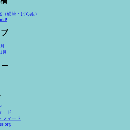
投稿
室（硬筆・ばら組）
rld!
イブ
4月
11月
リー
報
ン
ィード
トフィード
ss.org