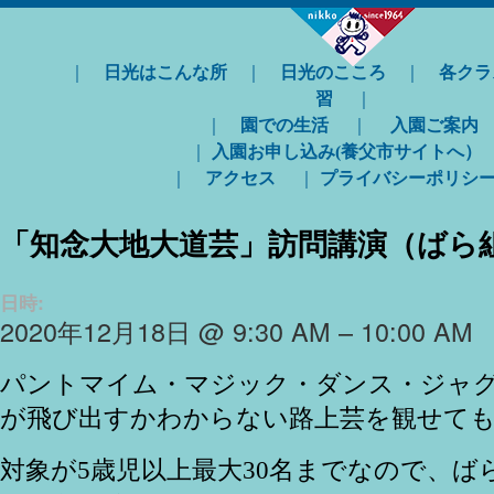
｜
日光はこんな所
｜
日光のこころ
｜
各クラ
習
｜
｜
園での生活
｜
入園ご案内
｜
入園お申し込み(養父市サイトへ）
｜
アクセス
｜
プライバシーポリシ
「知念大地大道芸」訪問講演（ばら
日時:
2020年12月18日 @ 9:30 AM – 10:00 AM
パントマイム・マジック・ダンス・ジャ
が飛び出すかわからない路上芸を観せて
対象が5歳児以上最大30名までなので、ば