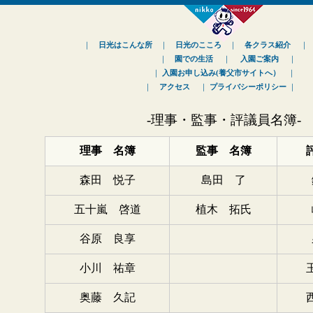
｜
日光はこんな所
｜
日光のこころ
｜
各クラス紹介
｜
園での生活
｜
入園ご案内
｜
｜
入園お申し込み(養父市サイトへ）
｜
｜
アクセス
｜
プライバシーポリシー
｜
-理事・監事・評議員名簿-
理事 名簿
監事 名簿
森田 悦子
島田 了
五十嵐 啓道
植木 拓氏
谷原 良享
小川 祐章
奥藤 久記