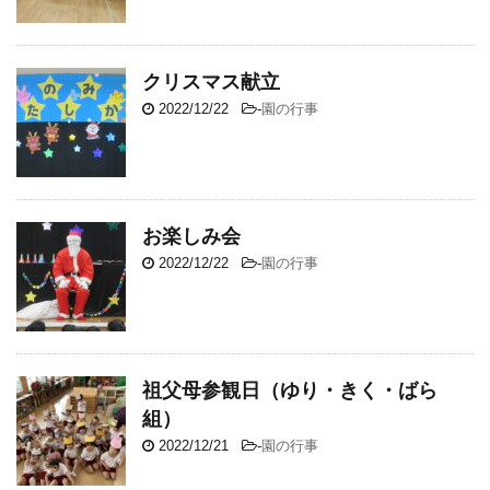
クリスマス献立
2022/12/22
-
園の行事
お楽しみ会
2022/12/22
-
園の行事
祖父母参観日（ゆり・きく・ばら
組）
2022/12/21
-
園の行事