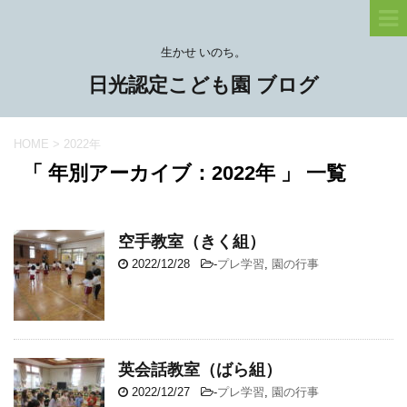
生かせ いのち。
日光認定こども園 ブログ
HOME
>
2022年
「 年別アーカイブ：2022年 」 一覧
空手教室（きく組）
2022/12/28
-
プレ学習
,
園の行事
英会話教室（ばら組）
2022/12/27
-
プレ学習
,
園の行事