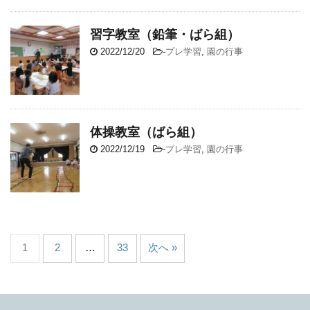
習字教室（鉛筆・ばら組）
2022/12/20
-
プレ学習
,
園の行事
体操教室（ばら組）
2022/12/19
-
プレ学習
,
園の行事
1
2
…
33
次へ »